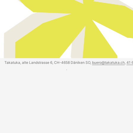
Takatuka, alte Landstrasse 6, CH-4658 Däniken SO,
buero@takatuka.ch
,
41 
·