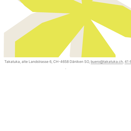
Takatuka, alte Landstrasse 6, CH-4658 Däniken SO,
buero@takatuka.ch
,
41 
·