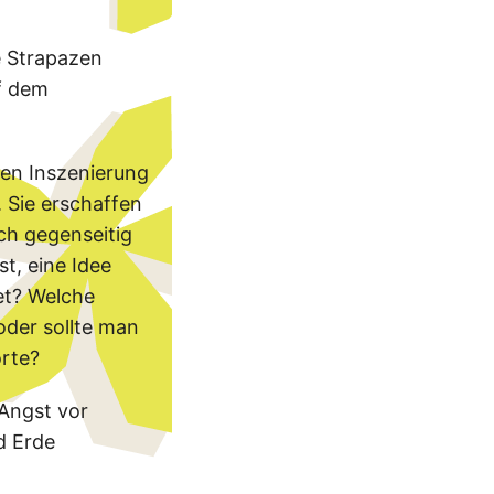
e Strapazen
f dem
ten Inszenierung
 Sie erschaffen
ch gegenseitig
t, eine Idee
et? Welche
oder sollte man
orte?
Angst vor
d Erde