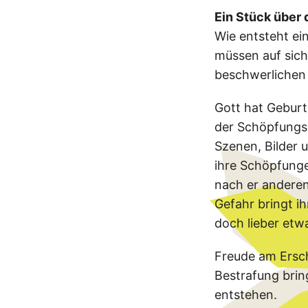
Ein Stück über
Wie entsteht ei
müssen auf sic
beschwerlichen 
Gott hat Geburt
der Schöpfungsg
Szenen, Bilder 
ihre Schöpfunge
nach er anderen
Gefahr bringt ih
doch lieber etw
Freude am Ersch
Bestrafung brin
entstehen.