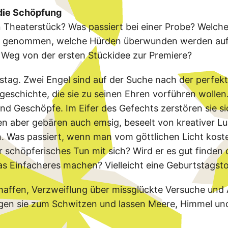
 die Schöpfung
n Theaterstück? Was passiert bei einer Probe? Welch
h genommen, welche Hürden überwunden werden au
Weg von der ersten Stückidee zur Premiere?
stag. Zwei Engel sind auf der Suche nach der perfek
eschichte, die sie zu seinen Ehren vorführen wollen.
und Geschöpfe. Im Eifer des Gefechts zerstören sie si
n aber gebären auch emsig, beseelt von kreativer Lus
. Was passiert, wenn man vom göttlichen Licht kost
r schöpferisches Tun mit sich? Wird er es gut finden 
as Einfacheres machen? Vielleicht eine Geburtstagst
affen, Verzweiflung über missglückte Versuche und 
gen sie zum Schwitzen und lassen Meere, Himmel un