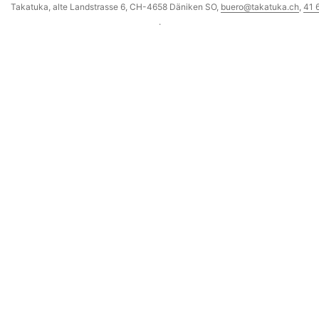
Takatuka, alte Landstrasse 6, CH-4658 Däniken SO,
buero@takatuka.ch
,
41 
·