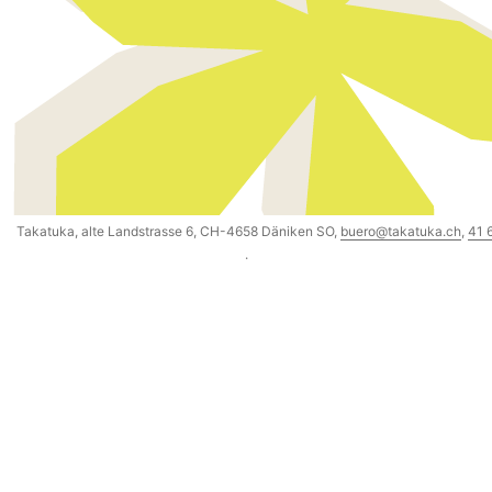
Takatuka, alte Landstrasse 6, CH-4658 Däniken SO,
buero@takatuka.ch
,
41 
·