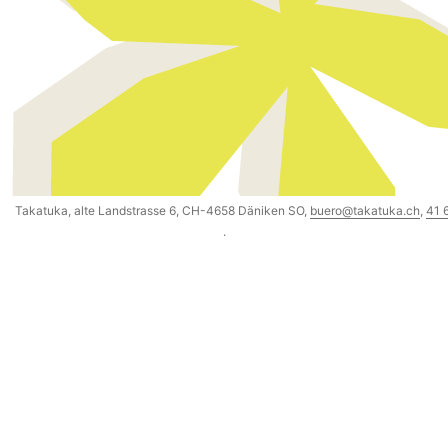
Takatuka, alte Landstrasse 6, CH-4658 Däniken SO,
buero@takatuka.ch
,
41 
·