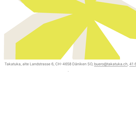
Takatuka, alte Landstrasse 6, CH-4658 Däniken SO,
buero@takatuka.ch
,
41 
·