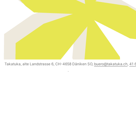
Takatuka, alte Landstrasse 6, CH-4658 Däniken SO,
buero@takatuka.ch
,
41 
·