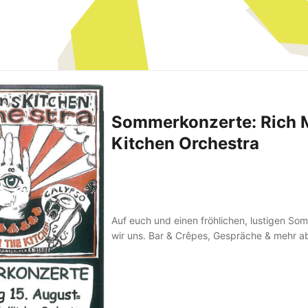
Sommerkonzerte: Rich 
Kitchen Orchestra
Auf euch und einen fröhlichen, lustigen S
wir uns. Bar & Crêpes, Gespräche & mehr 
Konzert Simon Spiess - Ambient 22:00 Rich
Orchestra Die Küche brennt, das Orchester
Mannes macht sich samt Tuba, Trompeten, K
und Trommelwaren aus dem Staub. Wohin b