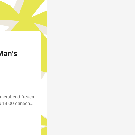
Man's
ommerabend freuen
ab 18:00 danach
 Man’s Kitchen
 des reichen
larinette, Banjo
loss? Ab an den